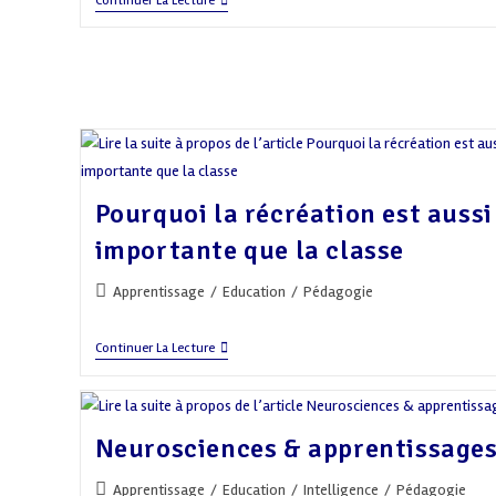
Comment
Continuer La Lecture
Préparer
La
Rentrée
?
Pourquoi la récréation est aussi
importante que la classe
Post
Apprentissage
/
Education
/
Pédagogie
category:
Pourquoi
Continuer La Lecture
La
Récréation
Est
Aussi
Importante
Neurosciences & apprentissage
Que
La
Post
Apprentissage
/
Education
/
Intelligence
/
Pédagogie
Classe