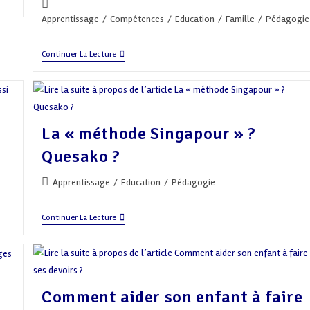
Post
category:
Apprentissage
/
Compétences
/
Education
/
Famille
/
Pédagogie
Une
Continuer La Lecture
Nouvelle
Expérience
Éducative
?
La « méthode Singapour » ?
Quesako ?
Post
Apprentissage
/
Education
/
Pédagogie
category:
La
Continuer La Lecture
« Méthode
Singapour »
?
Quesako
?
s
Comment aider son enfant à faire