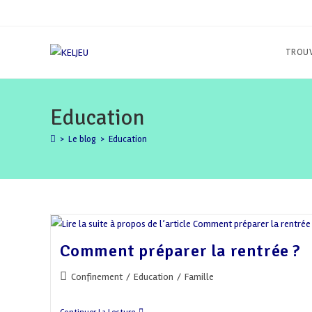
Skip
to
content
TROUV
Education
>
Le blog
>
Education
Comment préparer la rentrée ?
Post
Confinement
/
Education
/
Famille
category: