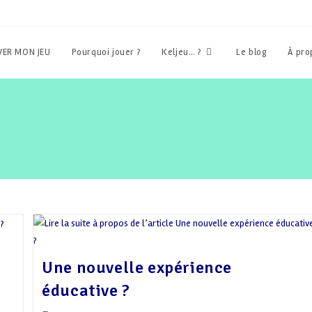
ER MON JEU
Pourquoi jouer ?
Keljeu… ?
Le blog
À pr
Une nouvelle expérience
éducative ?