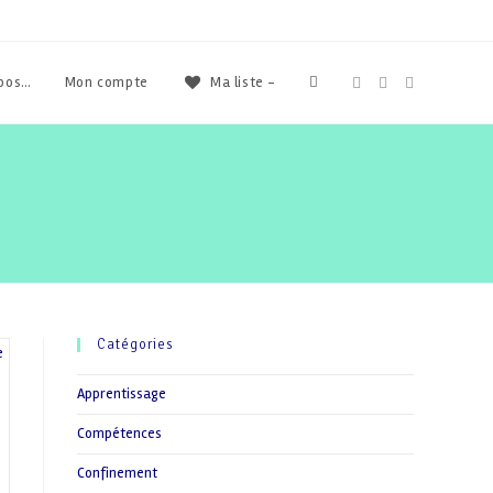
Toggle
opos…
Mon compte
Ma liste -
website
search
Catégories
Apprentissage
Compétences
Confinement