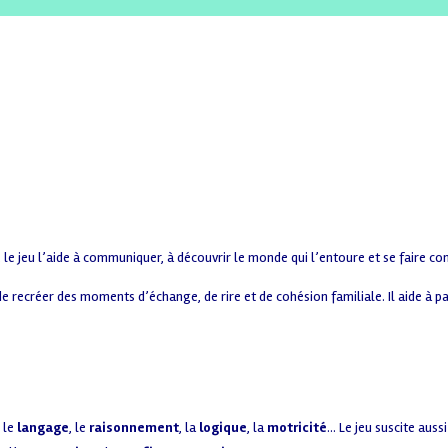
 le jeu l’aide à communiquer, à découvrir le monde qui l’entoure et se faire c
 de recréer des moments d’échange, de rire et de cohésion familiale. Il aide à p
, le
langage
, le
raisonnement
, la
logique
, la
motricité
… Le jeu suscite aus