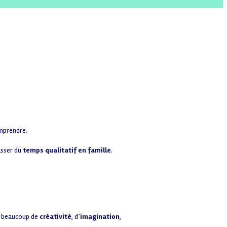
omprendre.
asser du
temps qualitatif en famille
.
si beaucoup de
créativité
, d’
imagination
,