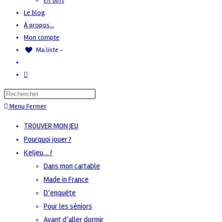
En bois
Le blog
À propos…
Mon compte
Ma liste -
Menu
Fermer
TROUVER MON JEU
Pourquoi jouer ?
Keljeu… ?
Dans mon cartable
Made in France
D’enquête
Pour les séniors
Avant d’aller dormir