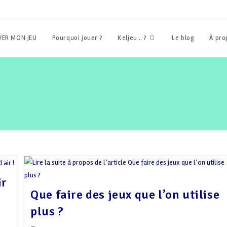
ER MON JEU
Pourquoi jouer ?
Keljeu… ?
Le blog
À pr
ir
Que faire des jeux que l’on utilise
plus ?