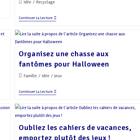
Post
Idée
/
Recyclage
category:
Que
Continuer La Lecture
Faire
Des
Jeux
Que
L’on
Utilise
t
Organisez une chasse aux
Plus
?
fantômes pour Halloween
Post
Famille
/
Idée
/
Jeux
category:
Organisez
Continuer La Lecture
Une
Chasse
Aux
Fantômes
Pour
Halloween
Oubliez les cahiers de vacances,
emportez plutôt des jeux !