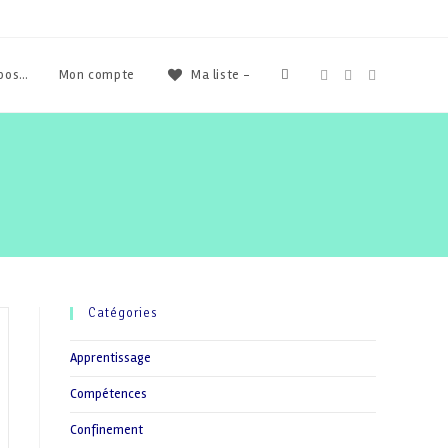
Toggle
opos…
Mon compte
Ma liste -
website
search
Catégories
Apprentissage
Compétences
Confinement