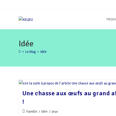
Skip
to
content
TROUV
Idée
>
Le blog
>
Idée
Une chasse aux œufs au grand a
!
Post
Famille
/
Idée
/
Jeux