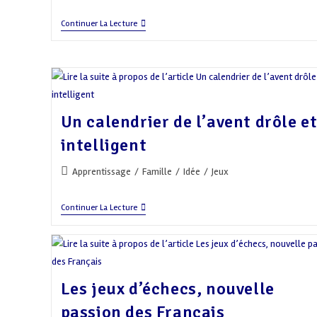
category:
Une
Continuer La Lecture
Chasse
Aux
Œufs
Au
Grand
Air
!
Un calendrier de l’avent drôle e
intelligent
Post
Apprentissage
/
Famille
/
Idée
/
Jeux
category:
Un
Continuer La Lecture
Calendrier
De
L’avent
Drôle
Et
Intelligent
Les jeux d’échecs, nouvelle
passion des Français