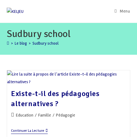
Skip
to
Menu
content
Sudbury school
>
Le blog
>
Sudbury school
Existe-t-il des pédagogies
alternatives ?
Post
Education
/
Famille
/
Pédagogie
category:
Existe-
Continuer La Lecture
T-