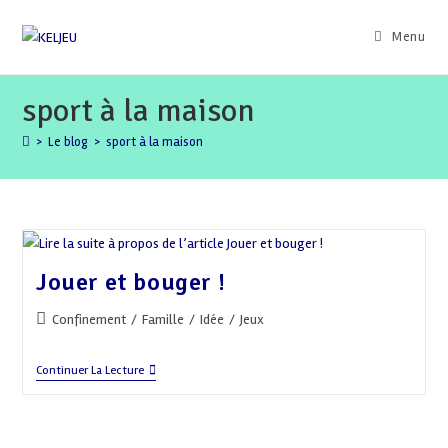
Skip
to
Menu
content
sport à la maison
>
Le blog
>
sport à la maison
Jouer et bouger !
Post
Confinement
/
Famille
/
Idée
/
Jeux
category:
Jouer
Continuer La Lecture
Et
Bouger
!