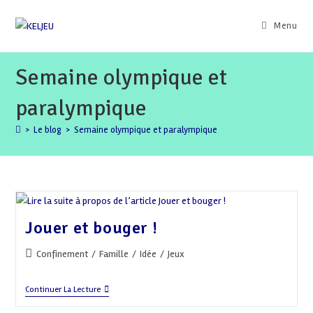
Skip
to
Menu
content
Semaine olympique et
paralympique
>
Le blog
>
Semaine olympique et paralympique
Jouer et bouger !
Post
Confinement
/
Famille
/
Idée
/
Jeux
category:
Jouer
Continuer La Lecture
Et
Bouger