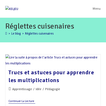
Skip
to
Menu
content
Réglettes cuisenaires
>
Le blog
>
Réglettes cuisenaires
Trucs et astuces pour apprendre
les multiplications
Post
Apprentissage
/
Idée
/
Pédagogie
category:
Trucs
Continuer La Lecture
Et