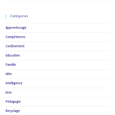
Astuces
Pour
Apprendre
Les
Catégories
Multiplications
Apprentissage
Compétences
Confinement
Education
Famille
Idée
Intelligence
Jeux
Pédagogie
Recyclage