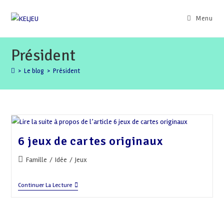
Skip
to
Menu
content
Président
>
Le blog
>
Président
6 jeux de cartes originaux
Post
Famille
/
Idée
/
Jeux
category:
6
Continuer La Lecture
Jeux
De
Cartes
Originaux