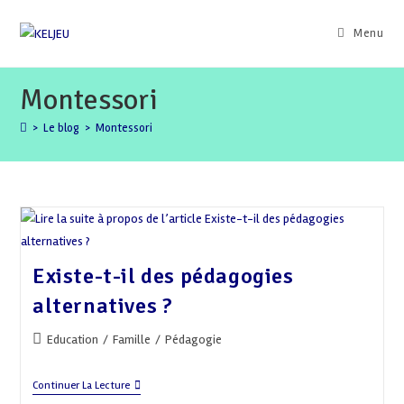
Skip
to
Menu
content
Montessori
>
Le blog
>
Montessori
Existe-t-il des pédagogies
alternatives ?
Post
Education
/
Famille
/
Pédagogie
category:
Existe-
Continuer La Lecture
T-