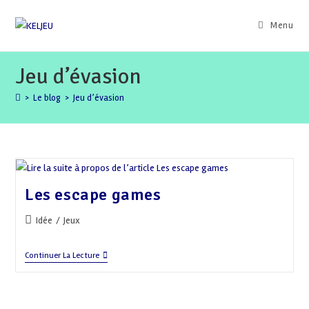
Skip
to
Menu
content
Jeu d’évasion
>
Le blog
>
Jeu d’évasion
Les escape games
Post
Idée
/
Jeux
category:
Les
Continuer La Lecture
Escape
Games