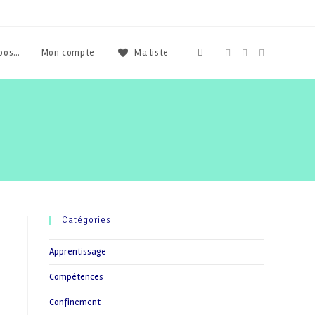
Toggle
opos…
Mon compte
Ma liste -
website
search
Catégories
Apprentissage
Compétences
Confinement