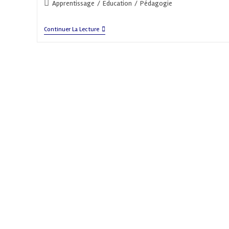
Post
Apprentissage
/
Education
/
Pédagogie
category:
Pourquoi
Continuer La Lecture
La
Récréation
Est
Aussi
Importante
Que
La
Classe