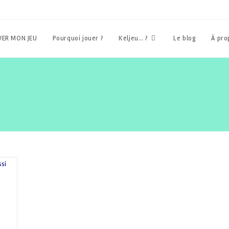
ER MON JEU
Pourquoi jouer ?
Keljeu… ?
Le blog
À pr