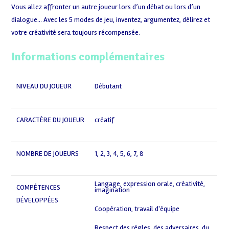
Vous allez affronter un autre joueur lors d’un débat ou lors d’un
dialogue… Avec les 5 modes de jeu, inventez, argumentez, délirez et
votre créativité sera toujours récompensée.
Informations complémentaires
NIVEAU DU JOUEUR
Débutant
CARACTÈRE DU JOUEUR
créatif
NOMBRE DE JOUEURS
1
,
2
,
3
,
4
,
5
,
6
,
7
,
8
Langage, expression orale, créativité,
COMPÉTENCES
imagination
,
DÉVELOPPÉES
Coopération, travail d'équipe
,
Respect des règles, des adversaires, du