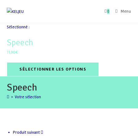
Skip
to
0
Menu
content
Sélectionné :
Speech
11,90
€
SÉLECTIONNER LES OPTIONS
Speech
>
Votre sélection
Produit suivant