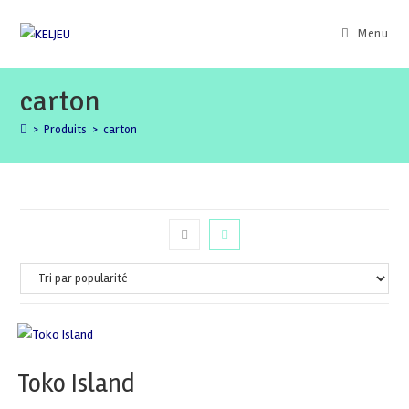
Skip
to
Menu
content
carton
>
Produits
>
carton
Toko Island