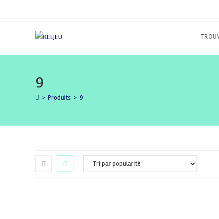
Skip
to
content
TROUV
9
>
Produits
>
9