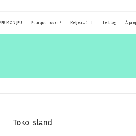
ER MON JEU
Pourquoi jouer ?
Keljeu… ?
Le blog
À pr
Toko Island