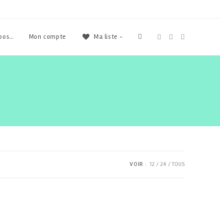
Toggle
opos…
Mon compte
Ma liste -
website
search
VOIR :
12
24
TOUS