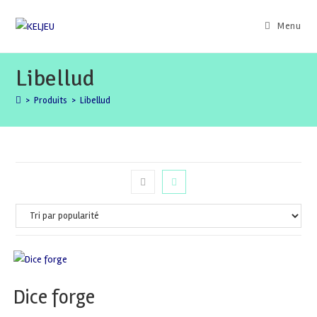
Skip
to
Menu
content
Libellud
>
Produits
>
Libellud
Dice forge