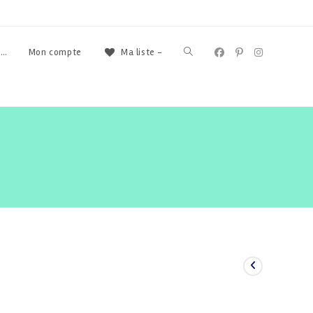
Toggle
s…
Mon compte
Ma liste -
website
search