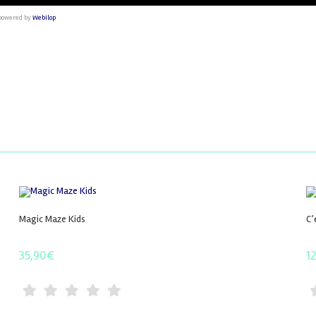
powered by
Webilop
Magic Maze Kids
C’
35,90
€
1