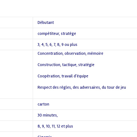
Débutant
compétiteur
,
stratège
3
,
4
,
5
,
6
,
7
,
8
,
9 ou plus
Concentration, observation, mémoire
,
Construction, tactique, stratégie
,
Coopération, travail d'équipe
,
Respect des règles, des adversaires, du tour de jeu
,
carton
30 minutes
,
8
,
9
,
10
,
11
,
12 et plus