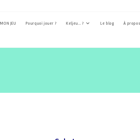
MON JEU
Pourquoi jouer ?
Keljeu… ?
Le blog
À propo