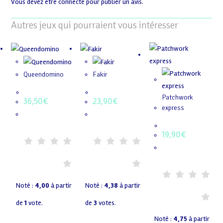
Vous devez être
connecté
pour publier un avis.
Autres jeux qui pourraient vous intéresser
Queendomino
Fakir
Patchwork
36,50
€
23,90
€
express
19,90
€
Noté :
4,00
à partir
Noté :
4,38
à partir
de
1
vote.
de
3
votes.
Noté :
4,75
à partir