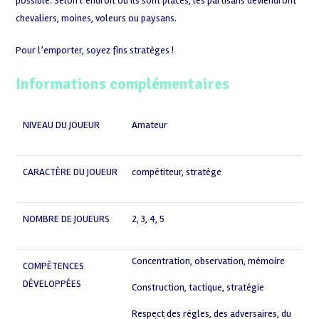
possible. Selon l’endroit où ils sont placés, les partisans deviendront
chevaliers, moines, voleurs ou paysans.
Pour l’emporter, soyez fins stratèges !
Informations complémentaires
NIVEAU DU JOUEUR
Amateur
CARACTÈRE DU JOUEUR
compétiteur
,
stratège
NOMBRE DE JOUEURS
2
,
3
,
4
,
5
Concentration, observation, mémoire
COMPÉTENCES
,
DÉVELOPPÉES
Construction, tactique, stratégie
,
Respect des règles, des adversaires, du