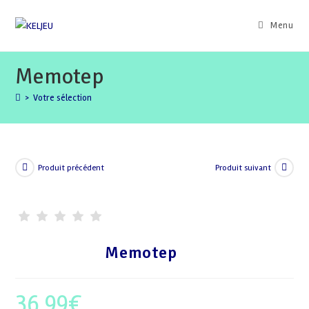
Skip
to
Menu
content
Memotep
>
Votre sélection
Produit précédent
Produit suivant
Memotep
36,99
€