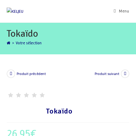
Skip
to
Menu
content
Tokaïdo
>
Votre sélection
Produit précédent
Produit suivant
Tokaïdo
26,95
€