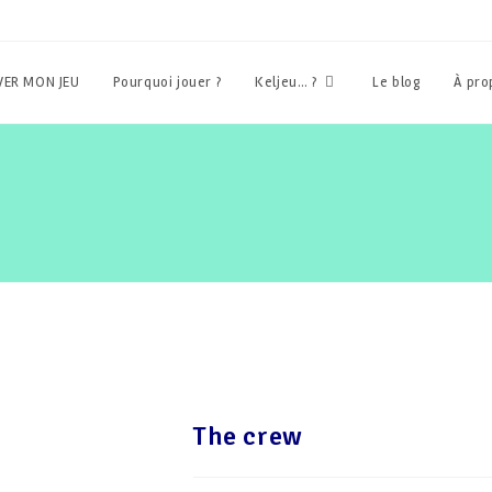
ER MON JEU
Pourquoi jouer ?
Keljeu… ?
Le blog
À pr
The crew