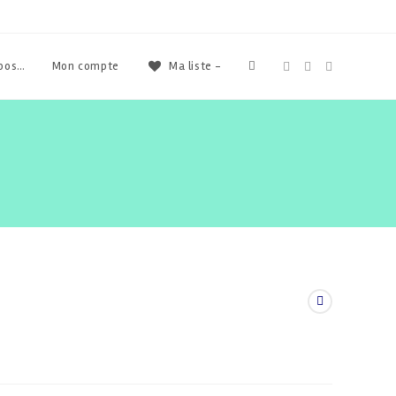
Toggle
opos…
Mon compte
Ma liste -
website
search