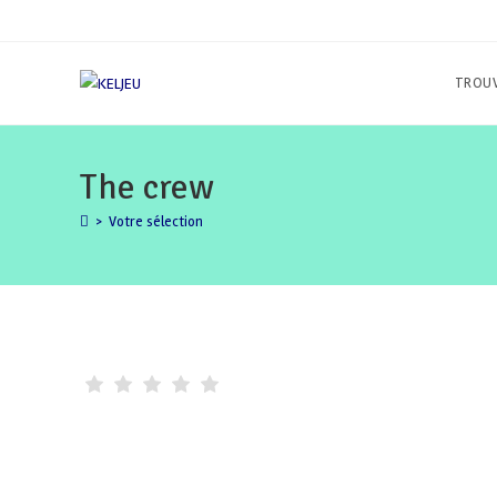
Skip
to
content
TROUV
The crew
>
Votre sélection