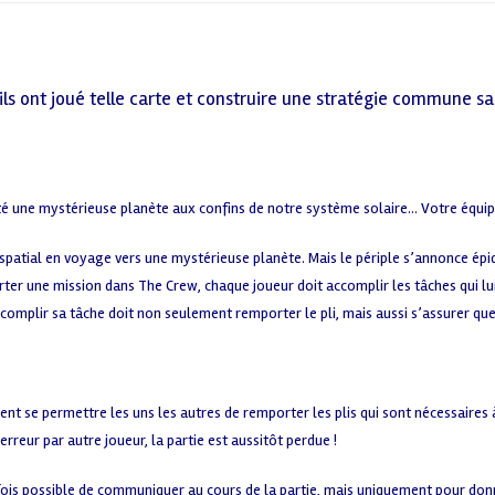
s ont joué telle carte et construire une stratégie commune san
té une mystérieuse planète aux confins de notre système solaire… Votre équip
patial en voyage vers une mystérieuse planète. Mais le périple s’annonce épiqu
rter une mission dans The Crew, chaque joueur doit accomplir les tâches qui lui
ccomplir sa tâche doit non seulement remporter le pli, mais aussi s’assurer que 
nt se permettre les uns les autres de remporter les plis qui sont nécessaires à
erreur par autre joueur, la partie est aussitôt perdue !
rfois possible de communiquer au cours de la partie, mais uniquement pour donne