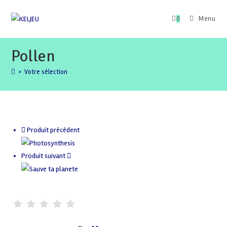
Skip
to
0
Menu
content
Pollen
>
Votre sélection
Produit précédent
Produit suivant