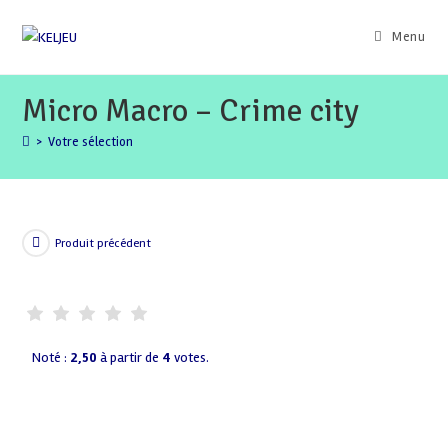
Skip
to
Menu
content
Micro Macro – Crime city
>
Votre sélection
Produit précédent
Noté :
2,50
à partir de
4
votes.