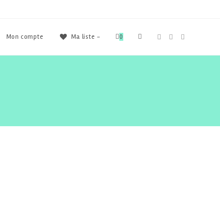
Toggle
Mon compte
Ma liste -
0
website
search