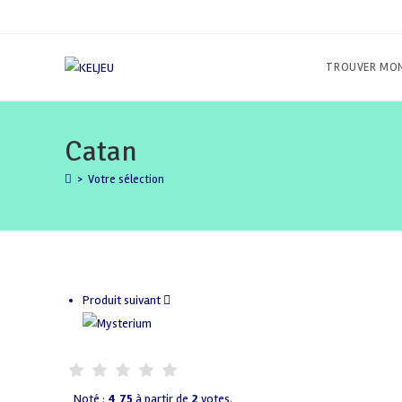
Skip
to
content
TROUVER MON
Catan
>
Votre sélection
Produit suivant
Noté :
4,75
à partir de
2
votes.