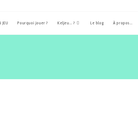
 JEU
Pourquoi jouer ?
Keljeu… ?
Le blog
À propos…