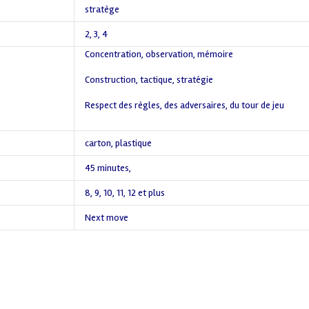
stratège
2
,
3
,
4
Concentration, observation, mémoire
,
Construction, tactique, stratégie
,
Respect des règles, des adversaires, du tour de jeu
,
carton
,
plastique
45 minutes
,
8
,
9
,
10
,
11
,
12 et plus
Next move