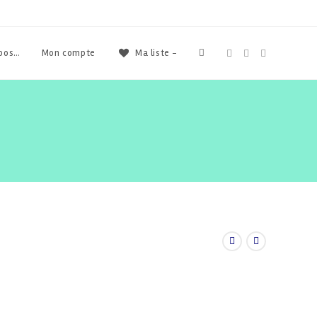
Toggle
opos…
Mon compte
Ma liste -
website
search