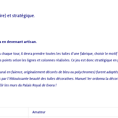
ire) et stratégique.
ra en devenant artisan.
chaque tour, il devra prendre toutes les tuiles d’une fabrique, choisir le motif 
s points selon les lignes et colonnes réalisées. Ce jeu est donc stratégique en 
mural en faïence, originalement décorés de bleu ou polychromes) furent adoptés
is par l’éblouissante beauté des tuiles décoratives. Manuel 1er ordonna la déc
lir les murs du Palais Royal de Evora !
Amateur