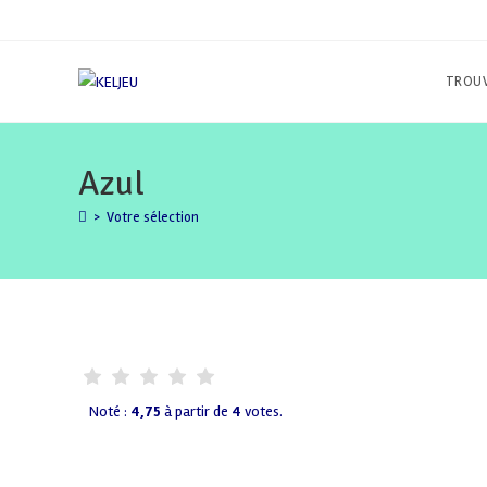
Skip
to
content
TROUV
Azul
>
Votre sélection
Noté :
4,75
à partir de
4
votes.