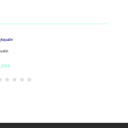
ualin
1,00
€