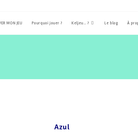
ER MON JEU
Pourquoi jouer ?
Keljeu… ?
Le blog
À pr
Azul