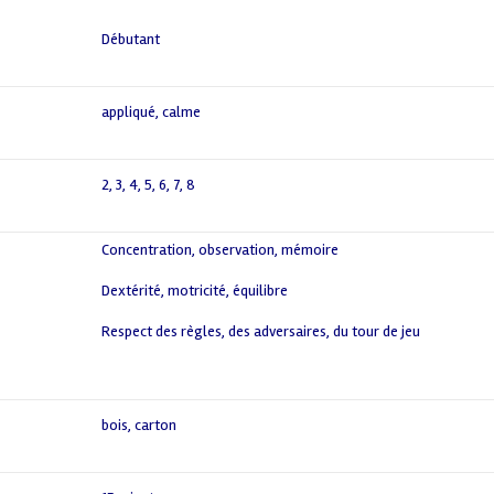
Débutant
appliqué
,
calme
2
,
3
,
4
,
5
,
6
,
7
,
8
Concentration, observation, mémoire
,
Dextérité, motricité, équilibre
,
Respect des règles, des adversaires, du tour de jeu
,
bois
,
carton