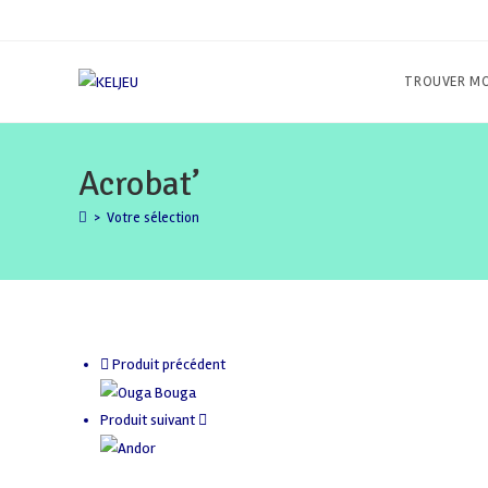
Skip
to
content
TROUVER MO
Acrobat’
>
Votre sélection
Produit précédent
Produit suivant