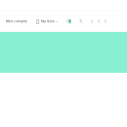
Toggle
Mon compte
Ma liste -
0
website
search