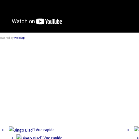
powered by
Webilop
Vue rapide
Vue rapide