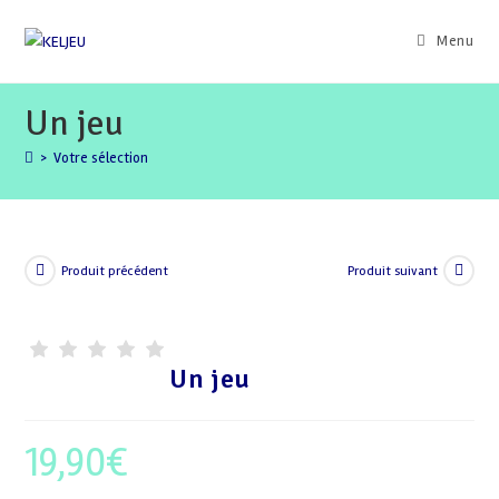
Skip
to
Menu
content
Un jeu
>
Votre sélection
Produit précédent
Produit suivant
Un jeu
19,90
€