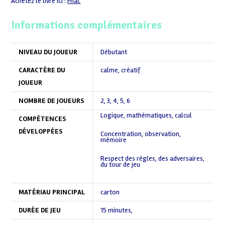
Achetez le livre ici :
Fnac
Informations complémentaires
NIVEAU DU JOUEUR
Débutant
CARACTÈRE DU
calme
,
créatif
JOUEUR
NOMBRE DE JOUEURS
2
,
3
,
4
,
5
,
6
Logique, mathématiques, calcul
COMPÉTENCES
,
DÉVELOPPÉES
Concentration, observation,
mémoire
,
Respect des règles, des adversaires,
du tour de jeu
,
MATÉRIAU PRINCIPAL
carton
DURÉE DE JEU
15 minutes
,