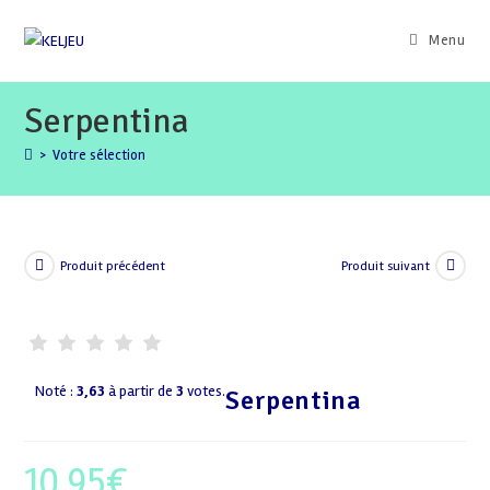
Skip
to
Menu
content
Serpentina
>
Votre sélection
Produit précédent
Produit suivant
Noté :
3,63
à partir de
3
votes.
Serpentina
10,95
€