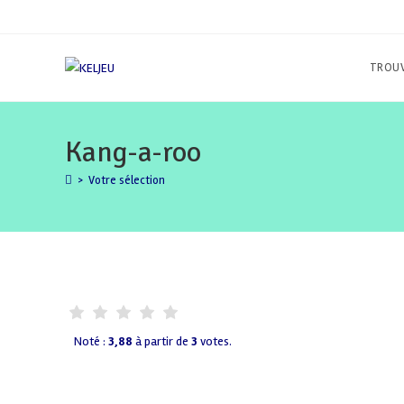
Skip
to
content
TROUV
Kang-a-roo
>
Votre sélection
Noté :
3,88
à partir de
3
votes.