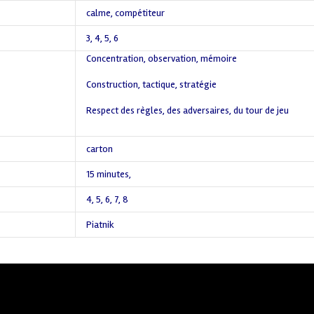
calme
,
compétiteur
3
,
4
,
5
,
6
Concentration, observation, mémoire
,
Construction, tactique, stratégie
,
Respect des règles, des adversaires, du tour de jeu
,
carton
15 minutes
,
4
,
5
,
6
,
7
,
8
Piatnik