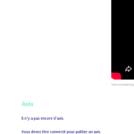
Video embedding 
Avis
Il n’y a pas encore d’avis.
Vous devez être
connecté
pour publier un avis.