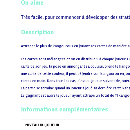
On aime
Très facile, pour commencer à développer des strat
Description
Attraper le plus de kangourous en jouant ses cartes de manière a
Les cartes sont mélangées et on en distribue 5 à chaque joueur. On
carte de son jeu, la pose en annonçant sa couleur, prend le kango
une carte de cette couleur, il peut défendre son kangourou en joua
cartes en main. Dans tous les cas, c’est au joueur suivant de jouer.
La partie se termine quand un joueur a joué sa dernière carte kan
Le gagnant est alors le joueur ayant attrapé un total de 11 kango
Informations complémentaires
NIVEAU DU JOUEUR