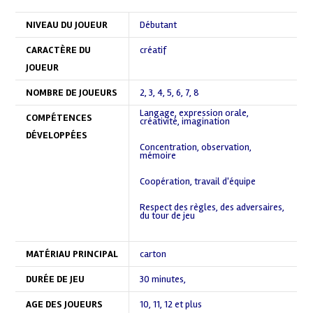
NIVEAU DU JOUEUR
Débutant
CARACTÈRE DU
créatif
JOUEUR
NOMBRE DE JOUEURS
2
,
3
,
4
,
5
,
6
,
7
,
8
Langage, expression orale,
COMPÉTENCES
créativité, imagination
,
DÉVELOPPÉES
Concentration, observation,
mémoire
,
Coopération, travail d'équipe
,
Respect des règles, des adversaires,
du tour de jeu
,
MATÉRIAU PRINCIPAL
carton
DURÉE DE JEU
30 minutes
,
AGE DES JOUEURS
10
,
11
,
12 et plus