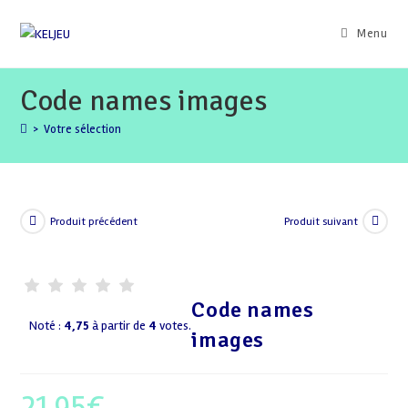
Skip
to
Menu
content
Code names images
>
Votre sélection
Produit précédent
Produit suivant
Code names
Noté :
4,75
à partir de
4
votes.
images