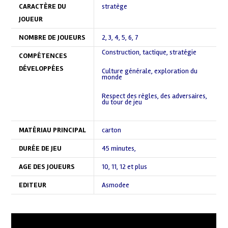
CARACTÈRE DU
stratège
JOUEUR
NOMBRE DE JOUEURS
2
,
3
,
4
,
5
,
6
,
7
Construction, tactique, stratégie
COMPÉTENCES
,
DÉVELOPPÉES
Culture générale, exploration du
monde
,
Respect des règles, des adversaires,
du tour de jeu
,
MATÉRIAU PRINCIPAL
carton
DURÉE DE JEU
45 minutes
,
AGE DES JOUEURS
10
,
11
,
12 et plus
EDITEUR
Asmodee