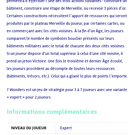
permettra d’effectuer l’une des trois actions suivantes : construire un
bâtiment, construire une étape de Merveille, ou recevoir 3 pièces d’or.
Certaines constructions nécessitent l’apport de ressources qui seront
produites par le plateau Merveille du joueur, par certaines cartes, ou
en commerçant avec les cités voisines. À la fin d’un Âge, les joueurs
comparent le nombre de symboles bouclier présents sur leurs
bâtiments militaires avec le total de chacune des deux cités voisines.
Si un joueur dispose d’un total supérieur à celui d’une cité voisine, il
prend un jeton Victoire. Une fois le troisième et dernier Âge écoulé,
les joueurs procèdent au décompte de toutes leurs ressources
(bâtiments, trésors, etc.). Celui qui a glané le plus de points l’emporte.
7 Wonders est un jeu de stratégie pour 3 à 7 joueurs avec une variante
« expert » pour 2 joueurs.
Informations complémentaires
NIVEAU DU JOUEUR
Expert