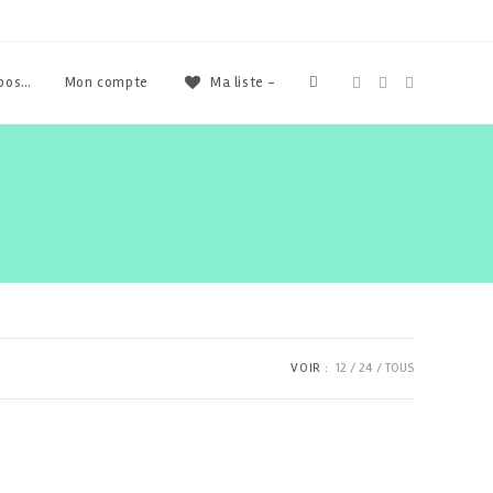
Toggle
opos…
Mon compte
Ma liste -
website
search
VOIR :
12
24
TOUS