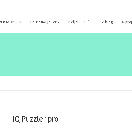
ER MON JEU
Pourquoi jouer ?
Keljeu… ?
Le blog
À pr
IQ Puzzler pro