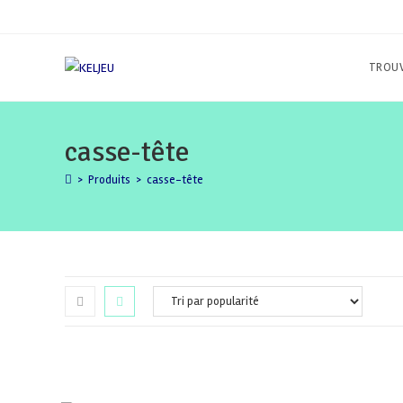
Skip
to
content
TROUV
casse-tête
>
Produits
>
casse-tête