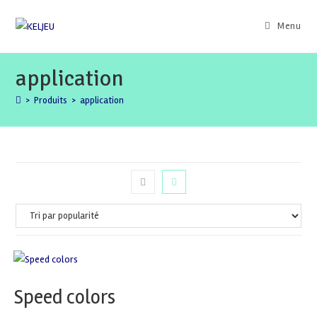
Skip
to
Menu
content
application
>
Produits
>
application
Speed colors