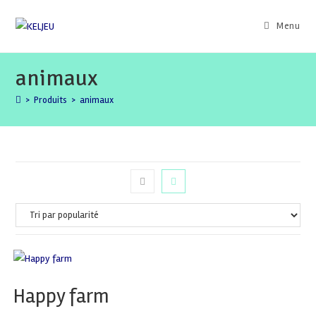
Skip
to
Menu
content
animaux
>
Produits
>
animaux
Happy farm