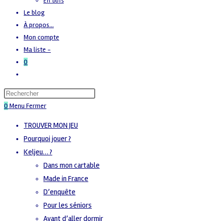
En bois
Le blog
À propos…
Mon compte
Ma liste -
0
Toggle
website
search
0
Menu
Fermer
TROUVER MON JEU
Pourquoi jouer ?
Keljeu… ?
Dans mon cartable
Made in France
D’enquête
Pour les séniors
Avant d’aller dormir