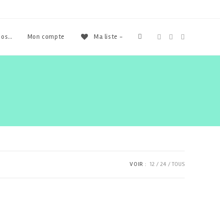
Toggle
pos…
Mon compte
Ma liste -
website
search
VOIR :
12
24
TOUS