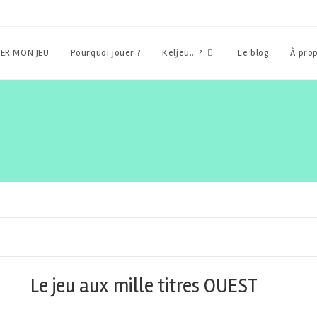
ER MON JEU
Pourquoi jouer ?
Keljeu… ?
Le blog
À pro
Le jeu aux mille titres OUEST