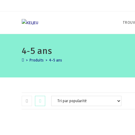
Skip
to
content
TROUV
4-5 ans
>
Produits
>
4-5 ans