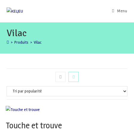
Skip
to
Menu
content
Vilac
>
Produits
>
Vilac
Touche et trouve