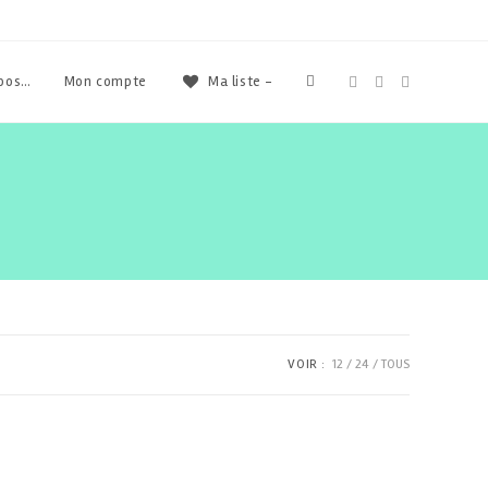
Toggle
opos…
Mon compte
Ma liste -
website
search
VOIR :
12
24
TOUS