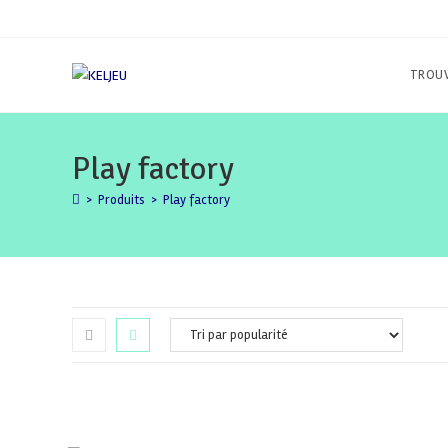
Skip
to
content
TROUV
Play factory
>
Produits
>
Play factory