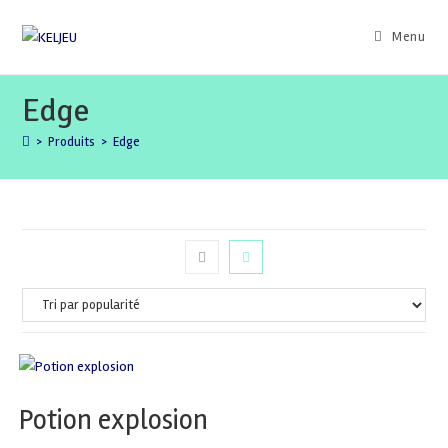
Skip
to
Menu
content
Edge
>
Produits
>
Edge
Potion explosion