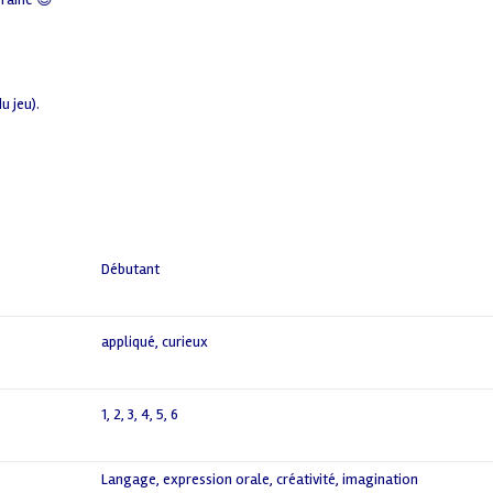
u jeu).
Débutant
appliqué
,
curieux
1
,
2
,
3
,
4
,
5
,
6
Langage, expression orale, créativité, imagination