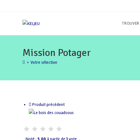
Skip
to
content
TROUVER
Mission Potager
>
Votre sélection
Produit précédent
Noté :
5,00
à partir de
1
vote.