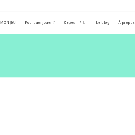
 MON JEU
Pourquoi jouer ?
Keljeu… ?
Le blog
À propo