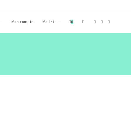
Toggle
s…
Mon compte
Ma liste -
0
website
search