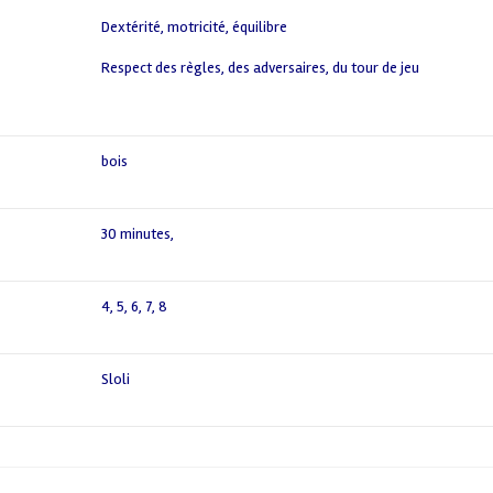
,
Dextérité, motricité, équilibre
,
Respect des règles, des adversaires, du tour de jeu
,
bois
30 minutes
,
4
,
5
,
6
,
7
,
8
Sloli